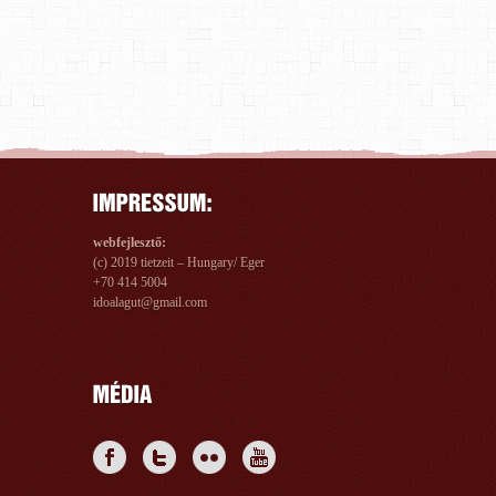
webfejlesztő:
(c) 2019 tietzeit – Hungary/ Eger
+70 414 5004
idoalagut@gmail.com