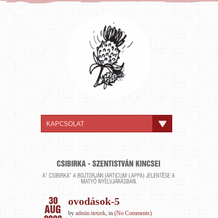
ovodások-5
by
admin.tietzek
,
in
(No Comments)