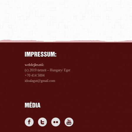
webfejlesztő:
(c) 2019 tietzeit – Hungary/ Eger
+70 414 5004
idoalagut@gmail.com