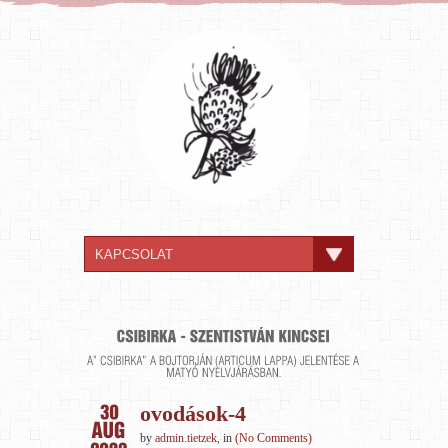
ovodások-4
by
admin.tietzek
,
in
(No Comments)